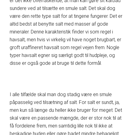
er det ikke overraskende, at man kan gøre sit karbad
sundere ved at tilsætte en smule salt. Det skal dog
være den rette type salt for at tingene fungerer. Det er
altid bedst at benytte salt med masser af gode
mineraler. Denne karakteristik finder vi som regel i
havsalt, men hvis vi virkelig vil have noget brugbart, er
groft uraffineret havsalt som regel vejen frem. Nogle
typer havsalt egner sig særligt godt til hudpleje, og
disse er også gode at bruge til dette formål.
I alle tilfælde skal man dog stadig være en smule
påpasselig ved tilsætning af salt. For salt er sundt, ja,
men kun så længe du heller ikke bruger for meget. Det
skal være en passende mængde, der er stor nok til at
få fordelene frem, men samtidig lille nok til ikke at
beskadige huden eller gøre badet mindre behageligt.