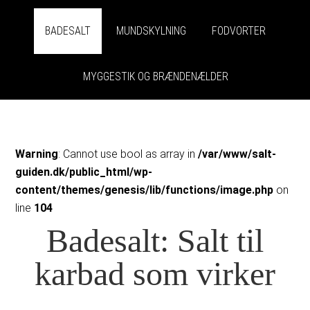
BADESALT
MUNDSKYLNING
FODVORTER
MYGGESTIK OG BRÆNDENÆLDER
Warning
: Cannot use bool as array in
/var/www/salt-
guiden.dk/public_html/wp-
content/themes/genesis/lib/functions/image.php
on
line
104
Badesalt: Salt til
karbad som virker