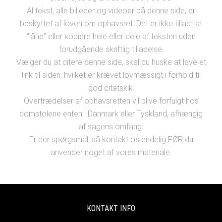
Al tekst, alle billeder og videoer på denne side, er
beskyttet af loven om ophavsret. Det er ikke tilladt at
“låne” eller kopiere hele eller dele af teksten uden
forudgående skriftlig tilladelse.
Vælger du at citere denne side, skal du huske at lave et
link til siden, hvilket er krævet lovmæssigt i forhold til
god citatskik.
Overtrædelser af ophavsretten vil blive forfulgt hos
domstolene enten i Danmark eller Tyskland, afhængig
af sagens omfang.
Er der spørgsmål, så kontakt os endelig FØR du
anvender noget af vores materiale.
KONTAKT INFO